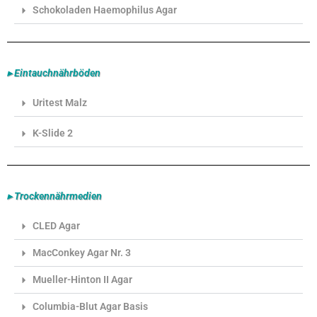
Schokoladen Haemophilus Agar
▸ Eintauchnährböden
Uritest Malz
K-Slide 2
▸ Trockennährmedien
CLED Agar
MacConkey Agar Nr. 3
Mueller-Hinton II Agar
Columbia-Blut Agar Basis