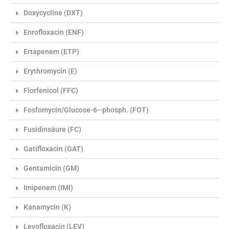
Doxycycline (DXT)
Enrofloxacin (ENF)
Ertapenem (ETP)
Erythromycin (E)
Florfenicol (FFC)
Fosfomycin/Glucose-6--phosph. (FOT)
Fusidinsäure (FC)
Gatifloxacin (GAT)
Gentamicin (GM)
Imipenem (IMI)
Kanamycin (K)
Levofloxacin (LEV)