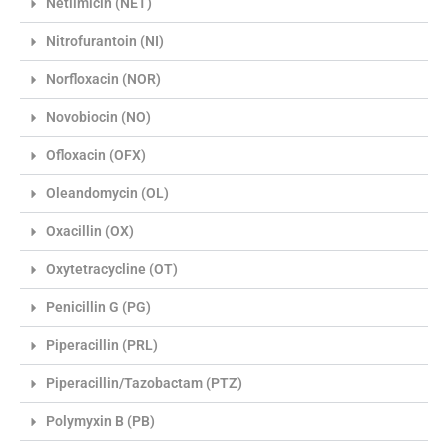
Netilmicin (NET)
Nitrofurantoin (NI)
Norfloxacin (NOR)
Novobiocin (NO)
Ofloxacin (OFX)
Oleandomycin (OL)
Oxacillin (OX)
Oxytetracycline (OT)
Penicillin G (PG)
Piperacillin (PRL)
Piperacillin/Tazobactam (PTZ)
Polymyxin B (PB)