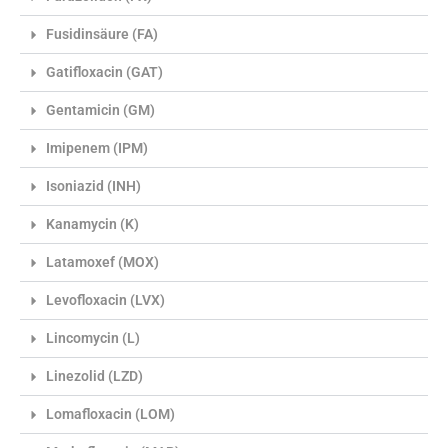
Fusidinsäure (FA)
Gatifloxacin (GAT)
Gentamicin (GM)
Imipenem (IPM)
Isoniazid (INH)
Kanamycin (K)
Latamoxef (MOX)
Levofloxacin (LVX)
Lincomycin (L)
Linezolid (LZD)
Lomafloxacin (LOM)