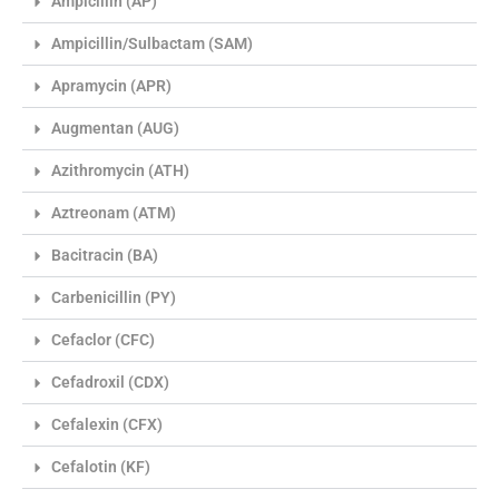
Ampicillin (AP)
Ampicillin/Sulbactam (SAM)
Apramycin (APR)
Augmentan (AUG)
Azithromycin (ATH)
Aztreonam (ATM)
Bacitracin (BA)
Carbenicillin (PY)
Cefaclor (CFC)
Cefadroxil (CDX)
Cefalexin (CFX)
Cefalotin (KF)