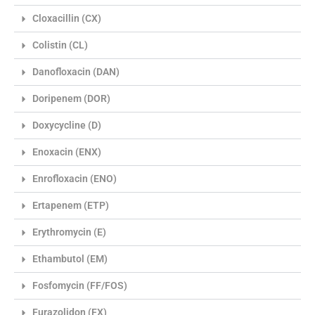
Cloxacillin (CX)
Colistin (CL)
Danofloxacin (DAN)
Doripenem (DOR)
Doxycycline (D)
Enoxacin (ENX)
Enrofloxacin (ENO)
Ertapenem (ETP)
Erythromycin (E)
Ethambutol (EM)
Fosfomycin (FF/FOS)
Furazolidon (FX)