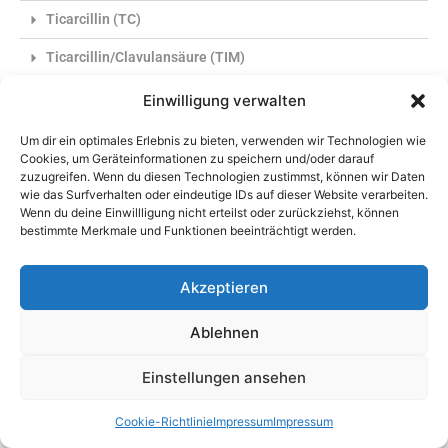
Ticarcillin (TC)
Ticarcillin/Clavulansäure (TIM)
Tigecycline (TGC)
Einwilligung verwalten
Timentin (TIM)
Um dir ein optimales Erlebnis zu bieten, verwenden wir Technologien wie
Cookies, um Geräteinformationen zu speichern und/oder darauf
Tobramycin (TN)
zuzugreifen. Wenn du diesen Technologien zustimmst, können wir Daten
wie das Surfverhalten oder eindeutige IDs auf dieser Website verarbeiten.
Trimethoprim (TM)
Wenn du deine Einwillligung nicht erteilst oder zurückziehst, können
bestimmte Merkmale und Funktionen beeinträchtigt werden.
Trimethoprim/Sulfamethoxazol (TS)
Tylosin (TY)
Akzeptieren
Vancomycin (VA)
Ablehnen
BIOLAB
Einstellungen ansehen
Amikacin (AK)
Cookie-Richtlinie
Impressum
Impressum
Aminosidin (AN)