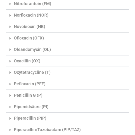
Nitrofurantoin (FM)
Norfloxacin (NOR)
Novobiocin (NB)
Ofloxacin (OFX)
Oleandomycin (OL)
Oxacillin (OX)
Oxytetracycline (T)
Pefloxacin (PEF)
Penicillin G (P)
Pipemidsäure (PI)
Piperacillin (PIP)
Piperacillin/Tazobactam (PIP/TAZ)