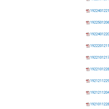
192240122
192250120
192240122
192220121
192210121
192210122
192121122
192121120
192101122