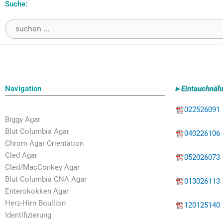
Suche:
Suchen
nach:
Navigation
▸ Eintauchnäh
022526091
Biggy Agar
Blut Columbia Agar
040226106
Chrom Agar Orientation
Cled Agar
052026073
Cled/MacConkey Agar
Blut Columbia CNA Agar
013026113
Enterokokken Agar
Herz-Hirn Boullion
120125140
Identifizierung