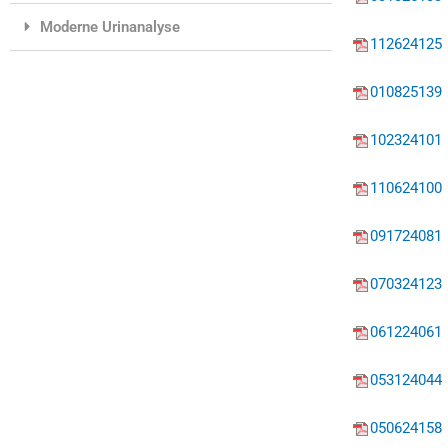
Moderne Urinanalyse
112624125
010825139
102324101
110624100
091724081
070324123
061224061
053124044
050624158