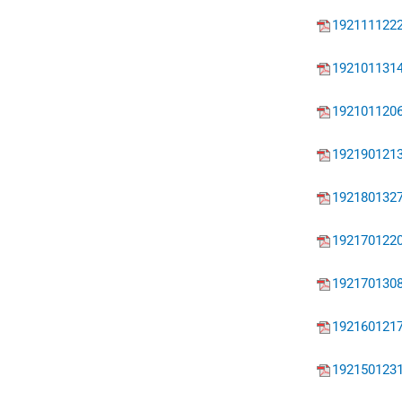
192111122
192101131
192101120
192190121
192180132
192170122
192170130
192160121
192150123