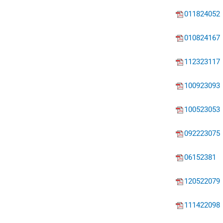
011824052
010824167
112323117
100923093
100523053
092223075
06152381
120522079
111422098