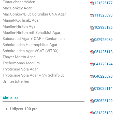
Eintauchnährböden
121525177
MacConkey Agar
MacConkey/Blut Columbia CNA Agar
111325093
Mannit-Kochsalz Agar
Mueller-Hinton Agar
102925126
Mueller-Hinton mit Schafblut Agar
Sabouraud Agar + CAF + Gentamicin
052925089
Schokoladen Haemophilus Agar
Schokoladen Agar VCAT (VITOX)
051425118
Thayer-Martin Agar
Trichomonas Medium
041725124
Trypticase Soja Agar
Trypticase Soja Agar + 5% Schafblut
040225098
Urinteststreifen
013025114
Aktuelles
030625129
Urilyzer 100 pro
031325133