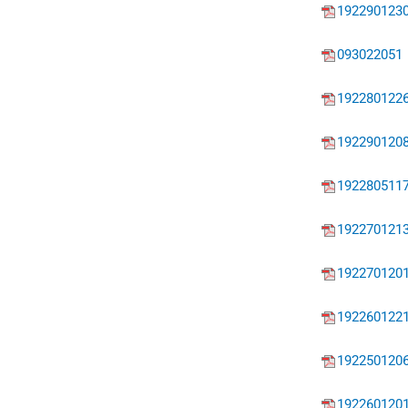
192290123
093022051
192280122
192290120
192280511
192270121
192270120
192260122
192250120
192260120